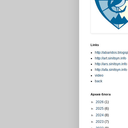
Links
http://abaridos.blogs
http://art.sinitsyn.info
http://ars.sinitsyn.info
http://afa.sinitsyn.info
video
back
Архив блога
►
2026
(1)
►
2025
(6)
►
2024
(8)
►
2023
(7)