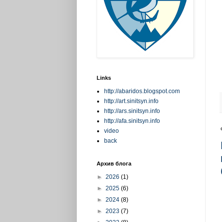
Links
http://abaridos.blogspot.com
http://art.sinitsyn.info
http://ars.sinitsyn.info
http://afa.sinitsyn.info
video
back
Архив блога
►
2026
(1)
►
2025
(6)
►
2024
(8)
►
2023
(7)