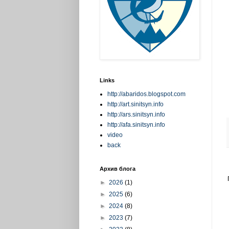
Links
http://abaridos.blogspot.com
http://art.sinitsyn.info
http://ars.sinitsyn.info
http://afa.sinitsyn.info
video
back
Архив блога
►
2026
(1)
►
2025
(6)
►
2024
(8)
►
2023
(7)