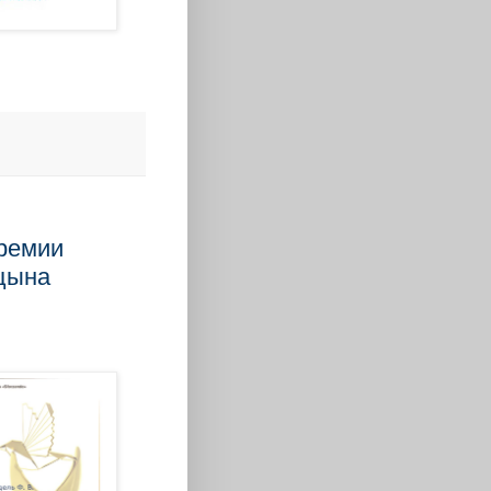
ремии
цына