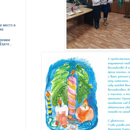
е место в
ка
премии
кате...