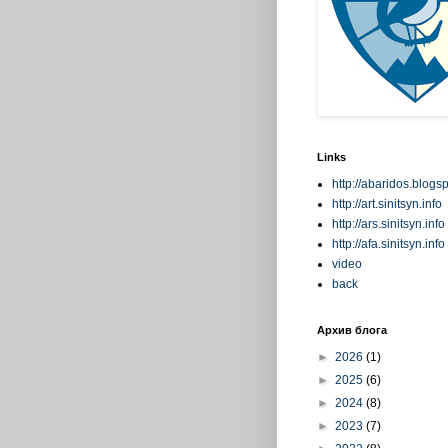
Links
http://abaridos.blogs
http://art.sinitsyn.info
http://ars.sinitsyn.info
http://afa.sinitsyn.info
video
back
Архив блога
►
2026
(1)
►
2025
(6)
►
2024
(8)
►
2023
(7)