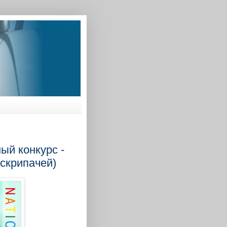
ый конкурс -
 скрипачей)