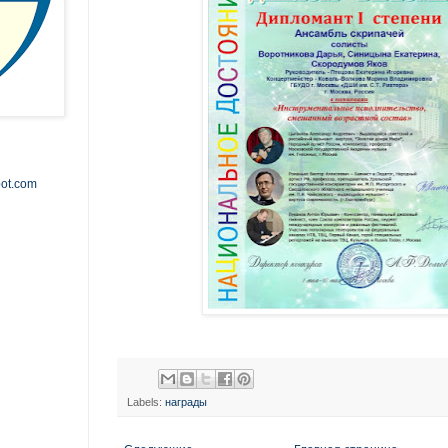
pot.com
Labels:
награды