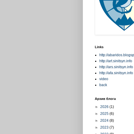
Links
http://abaridos.blogs
http://art.sinitsyn.info
http://ars.sinitsyn.info
http://afa.sinitsyn.info
video
back
Архив блога
►
2026
(1)
►
2025
(6)
►
2024
(8)
►
2023
(7)