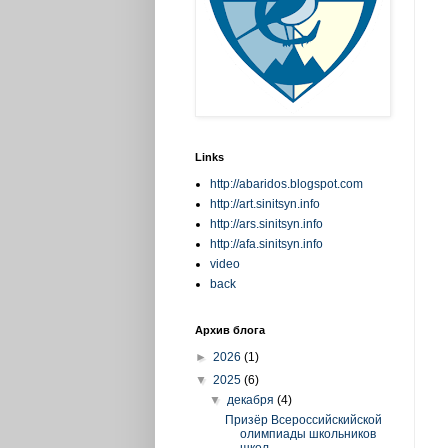
Links
http://abaridos.blogspot.com
http://art.sinitsyn.info
http://ars.sinitsyn.info
http://afa.sinitsyn.info
video
back
Архив блога
►
2026
(1)
▼
2025
(6)
▼
декабря
(4)
Призёр Всероссийскийской
олимпиады школьников
школ...